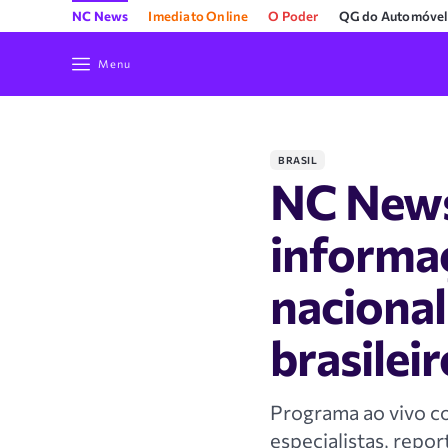
NC News
Imediato Online
O Poder
QG do Automóvel
Menu
BRASIL
NC News
informaç
nacional
brasileir
Programa ao vivo c
especialistas, repor