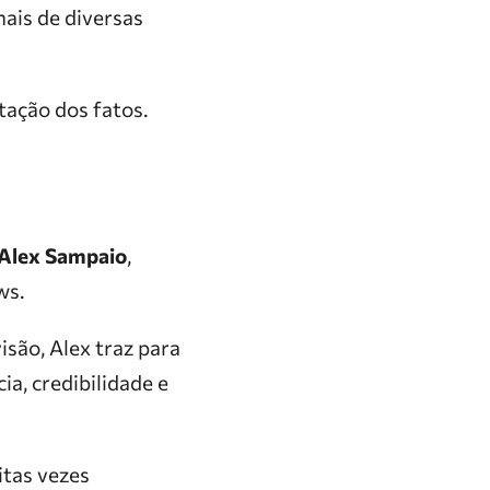
nais de diversas
tação dos fatos.
Alex Sampaio
,
ws.
são, Alex traz para
a, credibilidade e
tas vezes