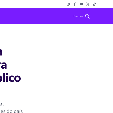
Buscar
m
ra
lico
s,
ões do país