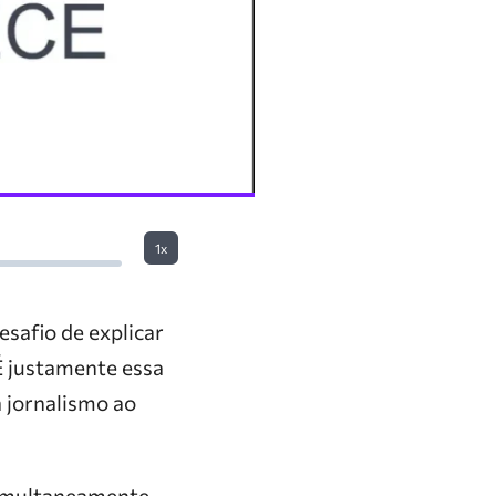
1x
safio de explicar
É justamente essa
 jornalismo ao
 simultaneamente