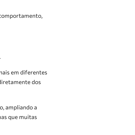
a, comportamento,
.
nais em diferentes
 diretamente dos
o, ampliando a
emas que muitas