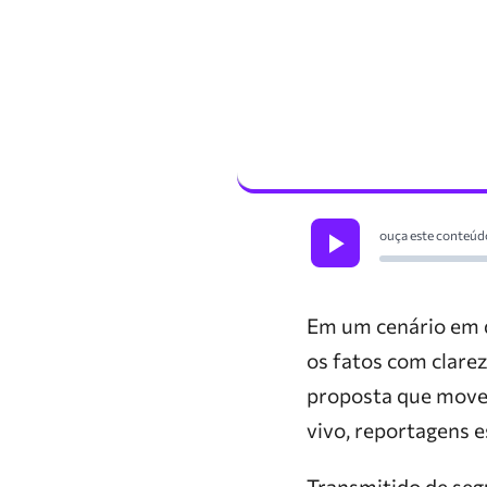
ouça este conteúd
Em um cenário em q
os fatos com clare
proposta que move
vivo, reportagens e
Transmitido de seg