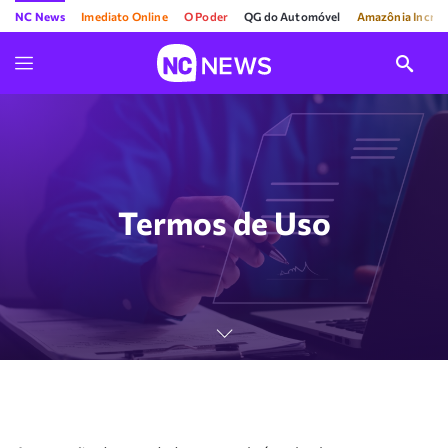
NC News
Imediato Online
O Poder
QG do Automóvel
Amazônia Incríve
Termos de Uso