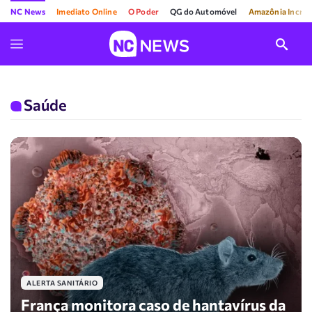
NC News
Imediato Online
O Poder
QG do Automóvel
Amazônia Incríve
Saúde
ALERTA SANITÁRIO
França monitora caso de hantavírus da