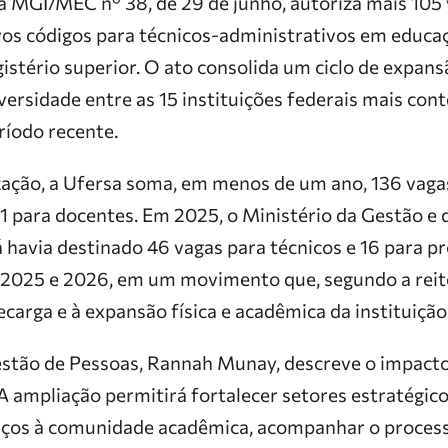
a MGI/MEC nº 38, de 29 de junho, autoriza mais 105 
os códigos para técnicos-administrativos em educaç
stério superior. O ato consolida um ciclo de expans
iversidade entre as 15 instituições federais mais co
ríodo recente.
ação, a Ufersa soma, em menos de um ano, 136 vagas
31 para docentes. Em 2025, o Ministério da Gestão e
á havia destinado 46 vagas para técnicos e 16 para pr
 2025 e 2026, em um movimento que, segundo a reito
arga e à expansão física e acadêmica da instituição
estão de Pessoas, Rannah Munay, descreve o impact
“A ampliação permitirá fortalecer setores estratégic
iços à comunidade acadêmica, acompanhar o proces