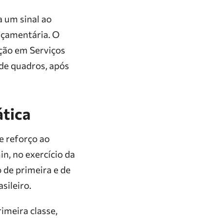
 um sinal ao
orçamentária. O
ção em Serviços
de quadros, após
ática
e reforço ao
n, no exercício da
 de primeira e de
sileiro.
imeira classe,