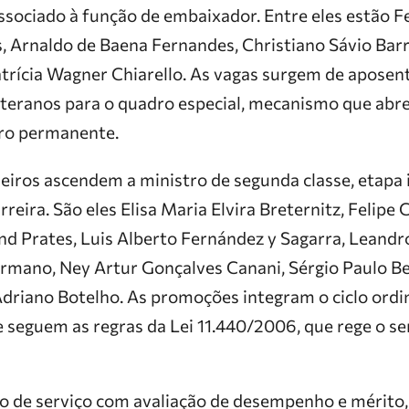
sociado à função de embaixador. Entre eles estão Fe
, Arnaldo de Baena Fernandes, Christiano Sávio Barr
atrícia Wagner Chiarello. As vagas surgem de aposen
eteranos para o quadro especial, mecanismo que abre
ro permanente.
eiros ascendem a ministro de segunda classe, etapa 
rreira. São eles Elisa Maria Elvira Breternitz, Felipe
d Prates, Luis Alberto Fernández y Sagarra, Leandro 
ermano, Ney Artur Gonçalves Canani, Sérgio Paulo Be
Adriano Botelho. As promoções integram o ciclo ordi
seguem as regras da Lei 11.440/2006, que rege o ser
o de serviço com avaliação de desempenho e mérito,