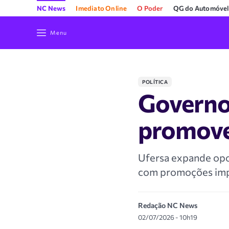
NC News
Imediato Online
O Poder
QG do Automóvel
Menu
POLÍTICA
Governo 
promove
Ufersa expande opo
com promoções imp
Redação NC News
02/07/2026 - 10h19