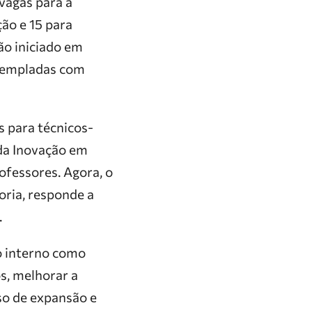
vagas para a
ão e 15 para
ão iniciado em
ntempladas com
 para técnicos-
 da Inovação em
ofessores. Agora, o
ria, responde a
.
o interno como
os, melhorar a
so de expansão e