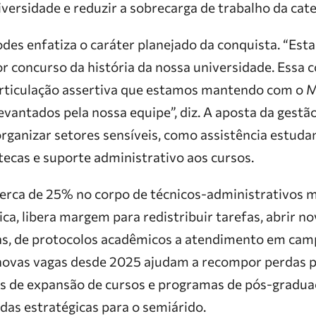
versidade e reduzir a sobrecarga de trabalho da categ
odes enfatiza o caráter planejado da conquista. “E
or concurso da história da nossa universidade. Essa 
rticulação assertiva que estamos mantendo com o M
evantados pela nossa equipe”, diz. A aposta da gestã
ganizar setores sensíveis, como assistência estudan
otecas e suporte administrativo aos cursos.
erca de 25% no corpo de técnicos-administrativos m
ica, libera margem para redistribuir tarefas, abrir no
rnas, de protocolos acadêmicos a atendimento em cam
 novas vagas desde 2025 ajudam a recompor perdas 
os de expansão de cursos e programas de pós-gradua
das estratégicas para o semiárido.