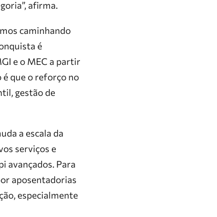
oria”, afirma.
stamos caminhando
conquista é
GI e o MEC a partir
o é que o reforço no
til, gestão de
uda a escala da
vos serviços e
pi avançados. Para
por aposentadorias
ção, especialmente