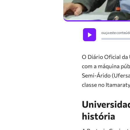
ouça este conteúd
O Diário Oficial da
com a máquina públ
Semi-Árido (Ufersa
classe no Itamaraty
Universida
história