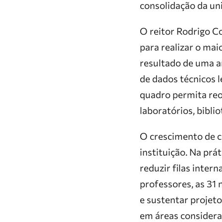
consolidação da uni
O reitor Rodrigo C
para realizar o mai
resultado de uma a
de dados técnicos l
quadro permita reor
laboratórios, bibli
O crescimento de c
instituição. Na prát
reduzir filas inte
professores, as 31
e sustentar projet
em áreas considera