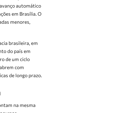
o avanço automático
ções em Brasília. O
xadas menores,
ia brasileira, em
nto do país em
ro de um ciclo
e abrem com
cas de longo prazo.
m
apontam na mesma