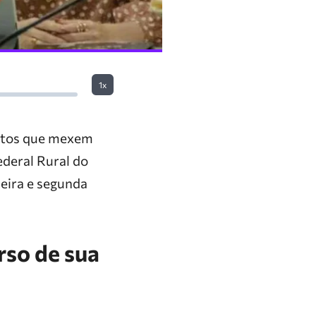
1x
s atos que mexem
ederal Rural do
eira e segunda
rso de sua