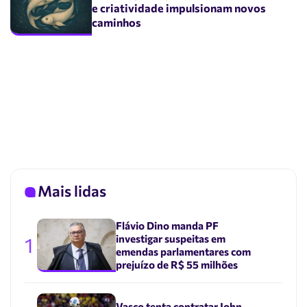
e criatividade impulsionam novos
caminhos
Mais lidas
Flávio Dino manda PF
investigar suspeitas em
1
emendas parlamentares com
prejuízo de R$ 55 milhões
Vasco tenta contratar John