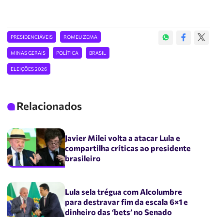
PRESIDENCIÁVEIS
ROMEU ZEMA
MINAS GERAIS
POLÍTICA
BRASIL
ELEIÇÕES 2026
Relacionados
Javier Milei volta a atacar Lula e
compartilha críticas ao presidente
brasileiro
Lula sela trégua com Alcolumbre
para destravar fim da escala 6×1 e
dinheiro das ‘bets’ no Senado