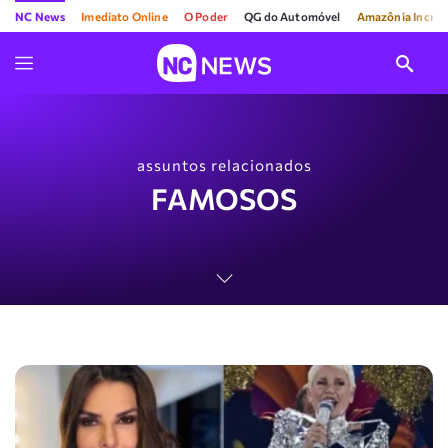
NC News
Imediato Online
O Poder
QG do Automóvel
Amazônia Incríve
assuntos relacionados
FAMOSOS