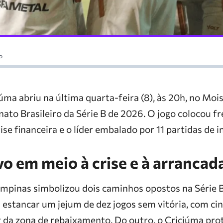
o
úma abriu na última quarta-feira (8), às 20h, no Moisé
to Brasileiro da Série B de 2026. O jogo colocou fre
ise financeira e o líder embalado por 11 partidas de i
vo em meio à crise e à arrancad
pinas simbolizou dois caminhos opostos na Série B.
 estancar um jejum de dez jogos sem vitória, com ci
r da zona de rebaixamento. Do outro, o Criciúma prot