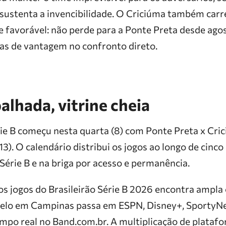
 sustenta a invencibilidade. O Criciúma também car
e favorável: não perde para a Ponte Preta desde ago
das de vantagem no confronto direto.
lhada, vitrine cheia
rie B começu nesta quarta (8) com Ponte Preta x Cri
13). O calendário distribui os jogos ao longo de cinc
 Série B e na briga por acesso e permanência.
jogos do Brasileirão Série B 2026 encontra ampla 
elo em Campinas passa em ESPN, Disney+, SportyNe
mpo real no Band.com.br. A multiplicação de plataf