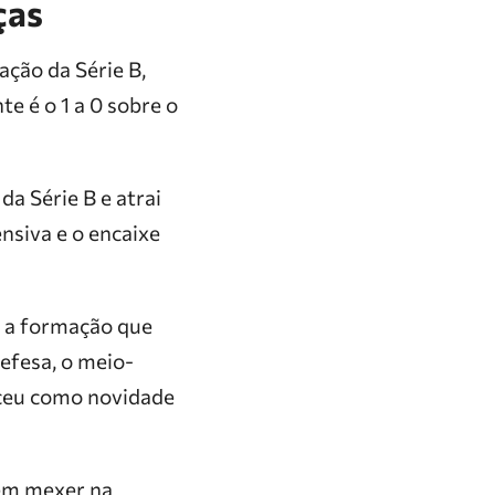
ças
ação da Série B,
te é o 1 a 0 sobre o
da Série B e atrai
nsiva e o encaixe
u a formação que
efesa, o meio-
eceu como novidade
sem mexer na