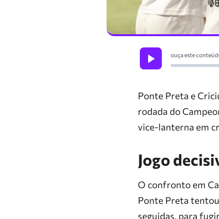
ouça este conteúd
Ponte Preta e Crici
rodada do Campeona
vice-lanterna em cr
Jogo decisi
O confronto em Cam
Ponte Preta tentou
seguidas, para fugi