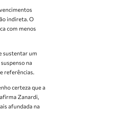
s vencimentos
ão indireta. O
nica com menos
 e sustentar um
, suspenso na
 referências.
enho certeza que a
 afirma Zanardi,
mais afundada na