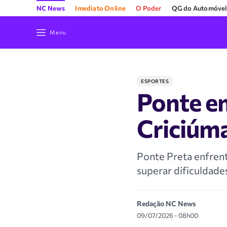
NC News
Imediato Online
O Poder
QG do Automóvel
Menu
ESPORTES
Ponte em
Criciúma
Ponte Preta enfren
superar dificuldades
Redação NC News
09/07/2026 - 08h00