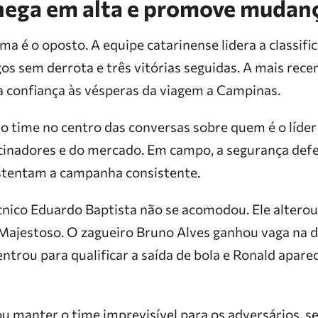
hega em alta e promove mudan
ma é o oposto. A equipe catarinense lidera a classific
os sem derrota e três vitórias seguidas. A mais recen
 a confiança às vésperas da viagem a Campinas.
o time no centro das conversas sobre quem é o líder 
cinadores e do mercado. Em campo, a segurança defe
tentam a campanha consistente.
nico Eduardo Baptista não se acomodou. Ele altero
Majestoso. O zagueiro Bruno Alves ganhou vaga na d
ntrou para qualificar a saída de bola e Ronald apar
 manter o time imprevisível para os adversários, 