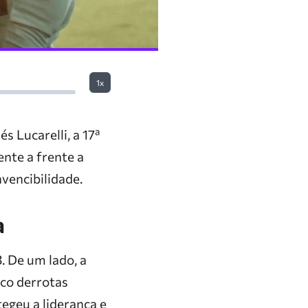
1x
s Lucarelli, a 17ª
nte a frente a
nvencibilidade.
a
 De um lado, a
nco derrotas
egeu a liderança e