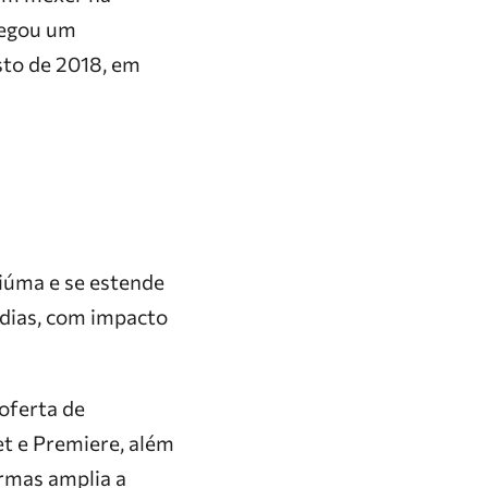
regou um
sto de 2018, em
ciúma e se estende
o dias, com impacto
oferta de
t e Premiere, além
ormas amplia a