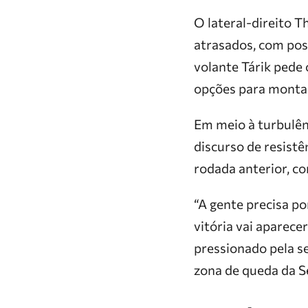
O lateral-direito T
atrasados, com poss
volante Tárik pede
opções para montar
Em meio à turbulênc
discurso de resistê
rodada anterior, c
“A gente precisa po
vitória vai aparece
pressionado pela se
zona de queda da Sé