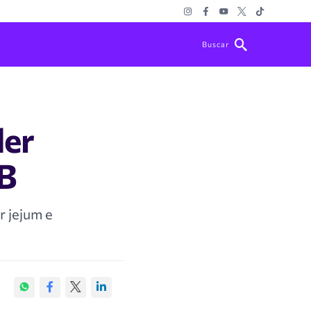
Buscar
der
 B
r jejum e