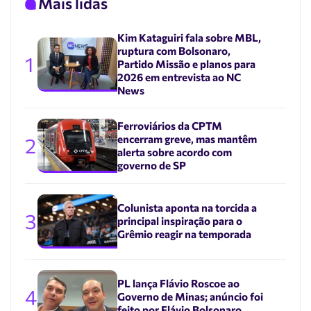
Mais lidas
Kim Kataguiri fala sobre MBL,
ruptura com Bolsonaro,
1
Partido Missão e planos para
2026 em entrevista ao NC
News
Ferroviários da CPTM
encerram greve, mas mantêm
2
alerta sobre acordo com
governo de SP
Colunista aponta na torcida a
3
principal inspiração para o
Grêmio reagir na temporada
PL lança Flávio Roscoe ao
4
Governo de Minas; anúncio foi
feito por Flávio Bolsonaro