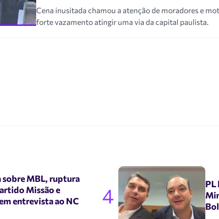
Cena inusitada chamou a atenção de moradores e mot
forte vazamento atingir uma via da capital paulista.
a sobre MBL, ruptura
PL 
4
artido Missão e
Min
 em entrevista ao NC
Bo