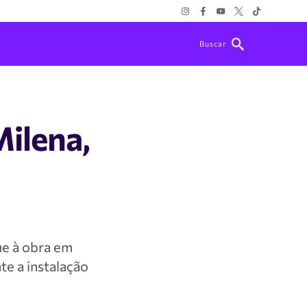
Buscar
Milena,
ue à obra em
te a instalação