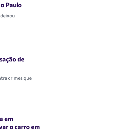
ão Paulo
 deixou
nsação de
tra crimes que
ua em
avar o carro em