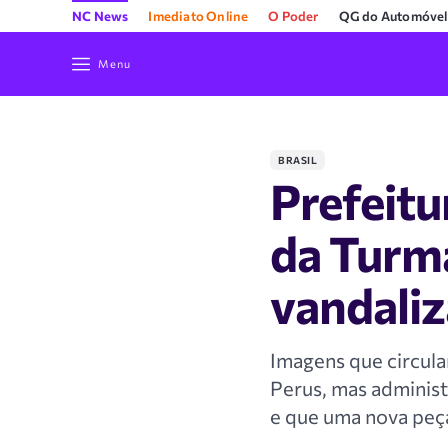
NC News
Imediato Online
O Poder
QG do Automóvel
Menu
BRASIL
Prefeitu
da Turma
vandali
Imagens que circula
Perus, mas administ
e que uma nova peça